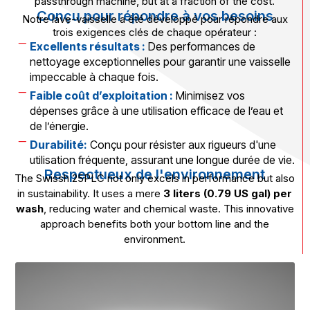
passthrough machine, but at a fraction of the cost.
Conçu pour répondre à vos besoins
Notre lave-vaisselle a été développé pour répondre aux
trois exigences clés de chaque opérateur :
Excellents résultats :
Des performances de
nettoyage exceptionnelles pour garantir une vaisselle
impeccable à chaque fois.
Faible coût d’exploitation :
Minimisez vos
dépenses grâce à une utilisation efficace de l’eau et
de l’énergie.
Durabilité:
Conçu pour résister aux rigueurs d'une
utilisation fréquente, assurant une longue durée de vie.
Respectueux de l'environnement
The Swissh 25PLC not only excels in performance but also
in sustainability. It uses a mere
3 liters (0.79 US gal) per
wash
, reducing water and chemical waste. This innovative
approach benefits both your bottom line and the
environment.