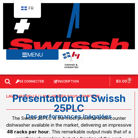
FR
MENU
OWNED &
OPERATED
0
$
0.00
SE CONNECTER
INSCRIPTION
Présentation du Swissh
LAVE-VAISSELLE / LAVE-VERRES SOUS COMPTOIR
25PLC
Des performances inégalées
The Swissh 25PLC is the most powerful undercounter
dishwasher available in the market, delivering an impressive
48 racks per hour
. This remarkable output rivals that of a