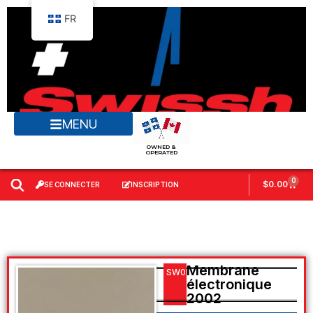
FR
MENU
OWNED &
OPERATED
0
$
0.00
SE CONNECTER
INSCRIPTION
Membrane
SW01.01
électronique
2002