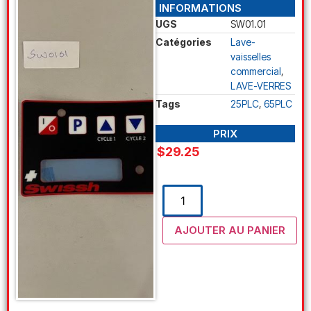
INFORMATIONS
UGS
SW01.01
Catégories
Lave-
vaisselles
commercial
,
LAVE-VERRES
Tags
25PLC
,
65PLC
PRIX
$
29.25
AJOUTER AU PANIER